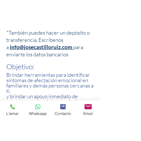
*También puedes hacer un depósito o
transferencia. Escríbenos
a
info@josecastilloruiz.com
para
enviarte los datos bancarios
Objetivo:
Brindar herramientas para identificar
síntomas de afectación emocional en
familiares y demás personas cercanas a
ti,
y brindar un apoyo inmediato de
soporte emocional de consejería, o
para canalizarlos a un apoyo más
especializado
Llamar
Whatsapp
Contacto
Email
de atención.
Recibe más información: