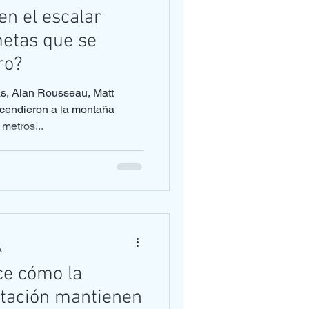
en el escalar
etas que se
ro?
as, Alan Rousseau, Matt
scendieron a la montaña
metros...
a
ce cómo la
ditación mantienen